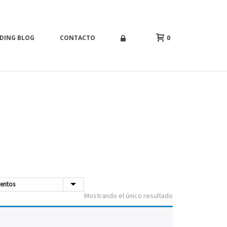
0
DING BLOG
CONTACTO
INICIO
/
SHOP
/
SWING TRADING
Mostrando el único resultado