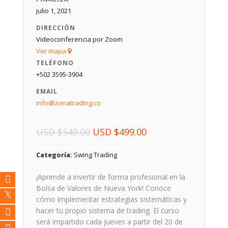
julio 1, 2021
DIRECCIÓN
Videoconferencia por Zoom
Ver mapa
TELÉFONO
+502 3595-3904
EMAIL
info@zonatrading.co
El
El
USD
$
549.00
USD
$
499.00
precio
precio
Categoría:
Swing Trading
original
actual
era:
es:
¡Aprende a invertir de forma profesional en la
USD $549.00.
USD $499.00.
Bolsa de Valores de Nueva York! Conoce
cómo implementar estrategias sistemáticas y
hacer tu propio sistema de trading. El curso
será impartido cada jueves a partir del 20 de