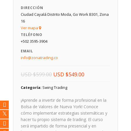
DIRECCIÓN
Ciudad Cayalá Distrito Moda, Go Work B301, Zona
16
Ver mapa
TELÉFONO
+502 3595-3904
EMAIL
info@zonatrading.co
El
El
USD
$
599.00
USD
$
549.00
precio
precio
Categoría:
Swing Trading
original
actual
era:
es:
¡Aprende a invertir de forma profesional en la
USD $599.00.
USD $549.00.
Bolsa de Valores de Nueva York! Conoce
cómo implementar estrategias sistemáticas y
hacer tu propio sistema de trading. El curso
será impartido de forma presencial y en