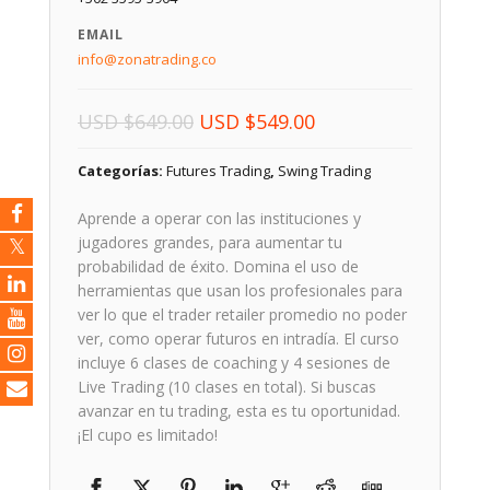
EMAIL
info@zonatrading.co
El
El
USD
$
649.00
USD
$
549.00
precio
precio
Categorías:
Futures Trading
,
Swing Trading
original
actual
era:
es:
Aprende a operar con las instituciones y
USD $649.00.
USD $549.00.
jugadores grandes, para aumentar tu
probabilidad de éxito. Domina el uso de
herramientas que usan los profesionales para
ver lo que el trader retailer promedio no poder
ver, como operar futuros en intradía. El curso
incluye 6 clases de coaching y 4 sesiones de
Live Trading (10 clases en total). Si buscas
avanzar en tu trading, esta es tu oportunidad.
¡El cupo es limitado!