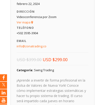
febrero 22, 2024
DIRECCIÓN
Videoconferencia por Zoom
Ver mapa
TELÉFONO
+502 3595-3904
EMAIL
info@zonatrading.co
El
El
USD
$
399.00
USD
$
299.00
precio
precio
Categoría:
Swing Trading
original
actual
era:
es:
¡Aprende a invertir de forma profesional en la
USD $399.00.
USD $299.00.
Bolsa de Valores de Nueva York! Conoce
cómo implementar estrategias sistemáticas y
hacer tu propio sistema de trading. El curso
será impartido cada jueves en horario