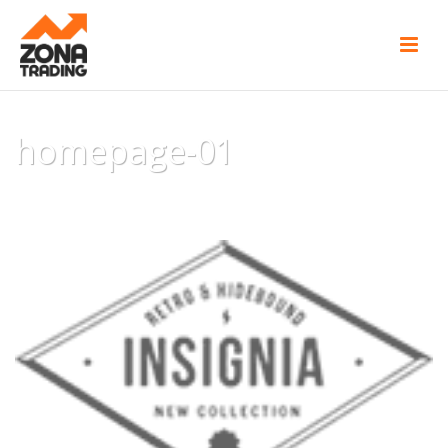
homepage-01
INICIO
/
CLIENTS
/ HOMEPAGE-01