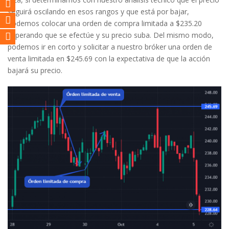
seguirá oscilando en esos rangos y que está por bajar,
podemos colocar una orden de compra limitada a $235.20
esperando que se efectúe y su precio suba. Del mismo modo,
podemos ir en corto y solicitar a nuestro bróker una orden de
venta limitada en $245.69 con la expectativa de que la acción
bajará su precio.