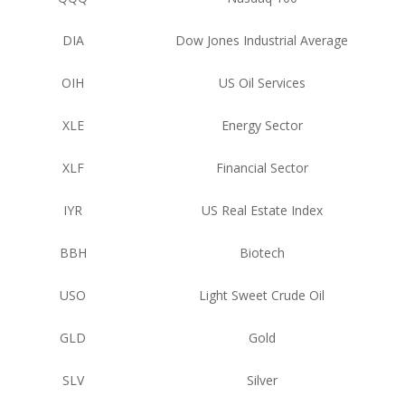
DIA
Dow Jones Industrial Average
OIH
US Oil Services
XLE
Energy Sector
XLF
Financial Sector
IYR
US Real Estate Index
BBH
Biotech
USO
Light Sweet Crude Oil
GLD
Gold
SLV
Silver